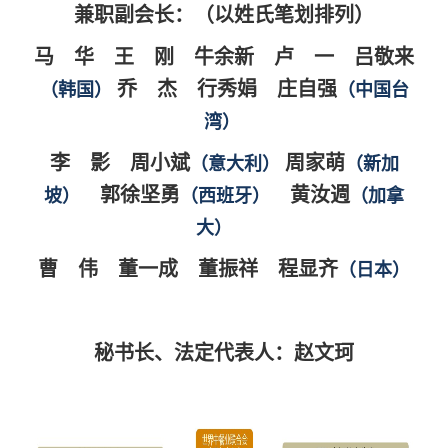
兼职副会长：（以姓氏笔划排列）
马 华 王 刚 牛余新 卢 一 吕敬来
乔 杰 行秀娟 庄自强
（韩国）
（中国台
湾
）
李 影
周小斌
周家萌
（意大利）
（新加
郭徐坚勇
黄汝週
坡）
（西班牙）
（加拿
大）
曹 伟 董一成
董振祥 程显齐
（日本）
秘书长、法定代表人：
赵文珂